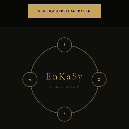
VERFÜGBARKEIT ANFRAGEN
1
EnKaSy
4
2
ZIRKELPRINZIP
3