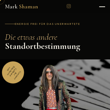
Mark
Shaman
ENERGIE FREI FÜR DAS UNERWARTETE
Die etwas andere
Standortbestimmung
Poker­karte
2026
Goldenen
G
e
w
i
n
n
e
r
d
e
r